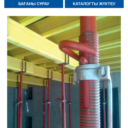
БАҒАНЫ СҰРАУ
КАТАЛОГТЫ ЖҮКТЕУ