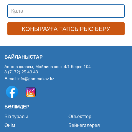
БАЙЛАНЫСТАР
Астана қаласы, Майлина көш. 4/1 Кеңсе 104
8 (7172) 25 43 43
E-mail:
info@gammakaz.kz
БӨЛІМДЕР
Біз туралы
Объекттер
Өнім
Бейнегалерея