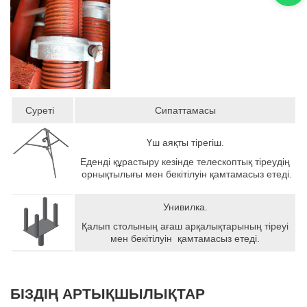
Суреті
Сипаттамасы
Үш аяқты тірегіш.
Еденді құрастыру кезінде телескоптық тіреудің
орнықтылығы мен бекітілуін қамтамасыз етеді.
Унивилка.
Қалып столының ағаш арқалықтарының тіреуі
мен бекітілуін қамтамасыз етеді.
БІЗДІҢ АРТЫҚШЫЛЫҚТАР