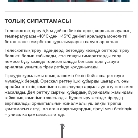
ТОЛЫҚ СИПАТТАМАСЫ
Телескоптық тіреу 5,5 м дейінгі биіктіктерде, қоршаған ауаның
температурасы -40°С-ден +45°С дейінгі аралықта монолитті
бетон және темірбетон құрылымдарын салуға арналған.
Телескоптық тіреу едендерді бетондау кезінде беттерді тіреу
бөлшегі болып табылады, сол сияқты ғимараттарды салу
немесе бұзу кезінде горизонтальды бөлшектерді ұстауға
арналған уақытша тіреу ретінде қолданылады.
Тіреудің құрылымы оның өлшемін біктігі бойынша реттеуге
мүмкіндік береді. Өрескел реттеу ішкі құбырды шығарып, оны
арнайы тетіктің көмегімен саңылаулар арқылы ұстату жолымен
жасалады. Дәл реттеу сыртқы құбырдың бұрандалы жағындағы
гайканың көмегімен жасалады. Құрастыру кезінде тіреудің
вертикальды орнықтылығын жиналмалы үш аяқты тірегіш
қамтамасыз етеді, ал ағаш арқалықтардың тіреуі мен бекітілуін
– унивилка қамтамасыз етеді.