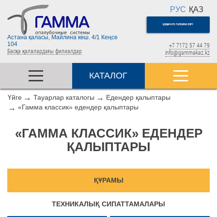
РУС
ҚАЗ
ҚОҢЫРАУҒА ТАПСЫРЫС БЕРУ
Астана қаласы, Майлина көш. 4/1 Кеңсе
104
+7 7172 57 44 79
Басқа қалалардағы филиалдар
info@gammakaz.kz
КАТАЛОГ
Үйге
Тауарлар каталогы
Едендер қалыптары
«Гамма классик» едендер қалыптары
«ГАММА КЛАССИК» ЕДЕНДЕР
ҚАЛЫПТАРЫ
ҚҰРАМЫ
ТЕХНИКАЛЫҚ СИПАТТАМАЛАРЫ