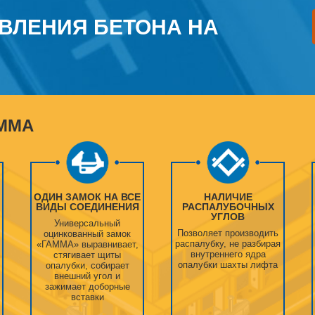
ВЛЕНИЯ БЕТОНА НА
ММА
ОДИН ЗАМОК НА ВСЕ
НАЛИЧИЕ
ВИДЫ СОЕДИНЕНИЯ
РАСПАЛУБОЧНЫХ
УГЛОВ
Универсальный
Позволяет производить
оцинкованный замок
распалубку, не разбирая
«ГАММА» выравнивает,
внутреннего ядра
стягивает щиты
опалубки шахты лифта
опалубки, собирает
внешний угол и
зажимает доборные
вставки