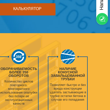
КАЛЬКУЛЯТОР
ОБОРАЧИВАЕМОСТЬ
НАЛИЧИЕ
БОЛЕЕ 350
КОНУСНОЙ
ОБОРОТОВ
ЗАВАЛЬЦОВАННОЙ
ТРУБКИ
Количество циклов
Позволяет быстро и без
повторного,
вреда конструкции
многократного
удалять застывающие в
использования опалубки
трубке остатки бетона в
без потери её
случае его попадания
эксплуатационных
качеств