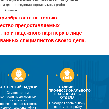
ти завода позволяют изготовить не стандартное
ти для проведения строительных работ.
и г. Алматы
приобретаете не только
чество предоставляемых
 но и надежного партнера в лице
анных специалистов своего дела.
АВТОРСКИЙ НАДЗОР
НАЛИЧИЕ
ПРОФЕССИОНАЛЬНОГО
Осуществление
ТЕХНИЧЕСКОГО
контроля на договорных
ОТДЕЛА
основах за
Благодаря правильному
правильностью монтажа
расчету, на стройку
и демонтажа опалубки в