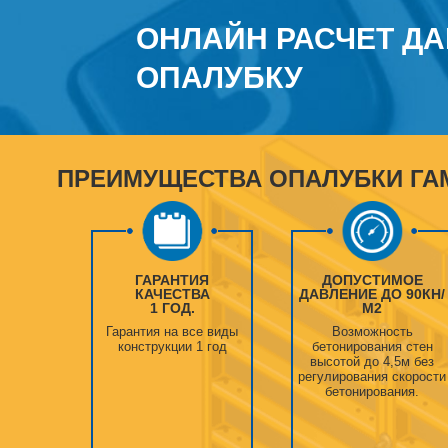
ОНЛАЙН РАСЧЕТ ДА
ОПАЛУБКУ
ПРЕИМУЩЕСТВА ОПАЛУБКИ ГА
ГАРАНТИЯ
ДОПУСТИМОЕ
КАЧЕСТВА
ДАВЛЕНИЕ ДО 90КН/
1 ГОД.
М2
Гарантия на все виды
Возможность
конструкции 1 год
бетонирования стен
высотой до 4,5м без
регулирования скорости
бетонирования.