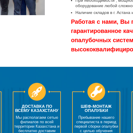
При необходимости , мощнос
оборудование любой сложнос
Наличие складов в г. Астана 
Работая с нами, Вы 
гарантированное ка
опалубочных систем,
высококвалифициров
ДОСТАВКА ПО
ШЕФ-МОНТАЖ
ВСЕМУ КАЗАХСТАНУ
ОПАЛУБКИ
Мы располагаем сетью
Пребывание нашего
филиалов по всей
специалиста в период
территории Казахстана и
первой сборки опалубки
бесплатно доставим
с целью обучения